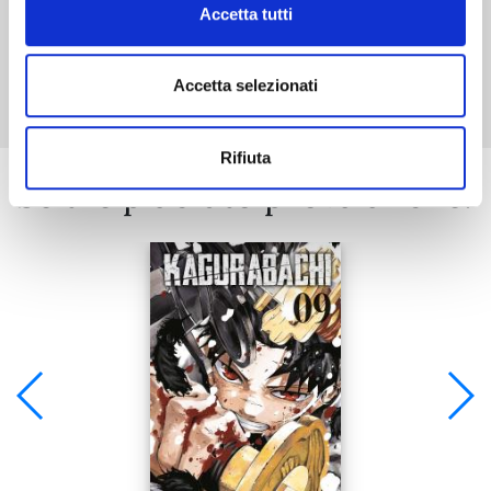
Accetta tutti
Mostra tutto
Accetta selezionati
Rifiuta
Se ti è piaciuto prova anche: