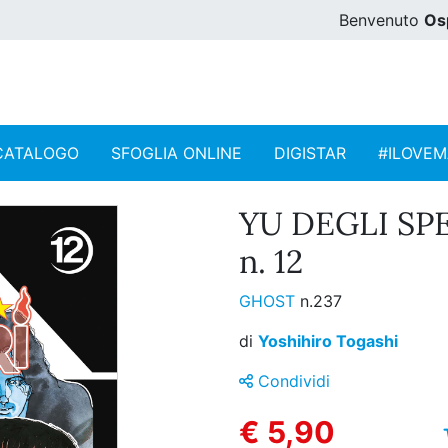
Benvenuto
Os
CATALOGO
SFOGLIA ONLINE
DIGISTAR
#ILOVE
YU DEGLI SP
n. 12
GHOST
n.237
di
Yoshihiro Togashi
Condividi
€ 5,90