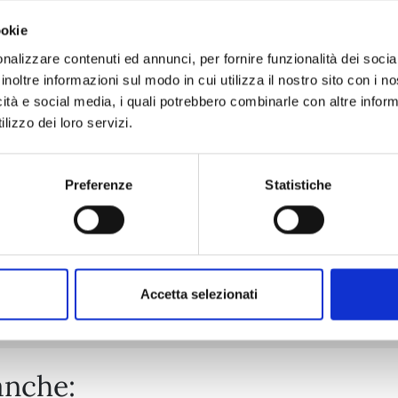
ookie
nalizzare contenuti ed annunci, per fornire funzionalità dei socia
YU DEGLI SPETTRI NEW EDITION n. 19
inoltre informazioni sul modo in cui utilizza il nostro sito con i 
icità e social media, i quali potrebbero combinarle con altre inform
lizzo dei loro servizi.
03/02/2026
€ 5,90
Preferenze
Statistiche
Mostra tutto
Accetta selezionati
anche: