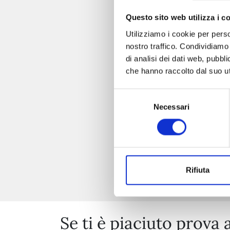
Questo sito web utilizza i c
Utilizziamo i cookie per perso
nostro traffico. Condividiamo 
di analisi dei dati web, pubbl
che hanno raccolto dal suo uti
Selezione
Necessari
del
consenso
Rifiuta
Se ti è piaciuto prova 