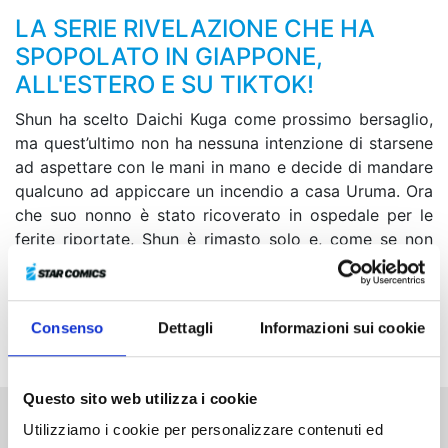
LA SERIE RIVELAZIONE CHE HA
SPOPOLATO IN GIAPPONE,
ALL'ESTERO E SU TIKTOK!
Shun ha scelto Daichi Kuga come prossimo bersaglio,
ma quest’ultimo non ha nessuna intenzione di starsene
ad aspettare con le mani in mano e decide di mandare
qualcuno ad appiccare un incendio a casa Uruma. Ora
che suo nonno è stato ricoverato in ospedale per le
ferite riportate, Shun è rimasto solo e, come se non
bastasse, viene a sapere da Kurosawa che Anna
Sugizaki è stata presa di mira proprio da Kuga. Così
inizia subito a indagare sulla situazione, ma tra i due
Consenso
Dettagli
Informazioni sui cookie
c’è un rapporto molto strano...
Questo sito web utilizza i cookie
Utilizziamo i cookie per personalizzare contenuti ed