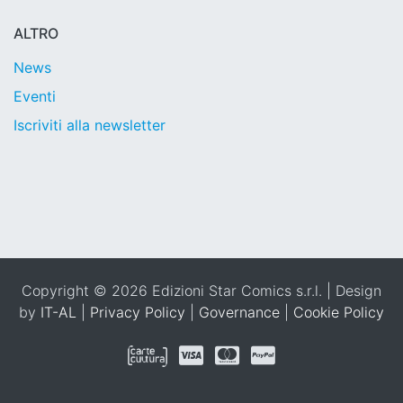
ALTRO
News
Eventi
Iscriviti alla newsletter
Copyright © 2026 Edizioni Star Comics s.r.l. | Design
by
IT-AL
|
Privacy Policy
|
Governance
|
Cookie Policy