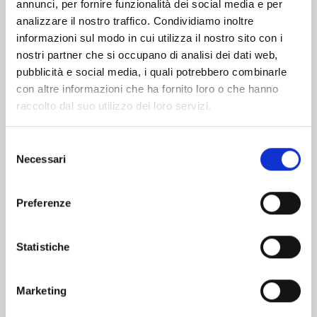
Altri volumi della serie
annunci, per fornire funzionalità dei social media e per
analizzare il nostro traffico. Condividiamo inoltre
informazioni sul modo in cui utilizza il nostro sito con i
nostri partner che si occupano di analisi dei dati web,
pubblicità e social media, i quali potrebbero combinarle
con altre informazioni che ha fornito loro o che hanno
raccolto dal suo utilizzo dei loro servizi.
Selezione
Necessari
del
consenso
Preferenze
X6 - CRUCISIX n. 15
Statistiche
Marketing
22/09/2026