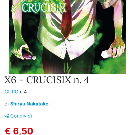
X6 - CRUCISIX n. 4
GURO
n.4
di
Shiryu Nakatake
Condividi
€ 6,50