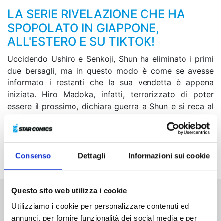
LA SERIE RIVELAZIONE CHE HA
SPOPOLATO IN GIAPPONE,
ALL'ESTERO E SU TIKTOK!
Uccidendo Ushiro e Senkoji, Shun ha eliminato i primi
due bersagli, ma in questo modo è come se avesse
informato i restanti che la sua vendetta è appena
iniziata. Hiro Madoka, infatti, terrorizzato di poter
essere il prossimo, dichiara guerra a Shun e si reca al
Festival Culturale per mettere in atto il suo piano. Una
volta lì, però, si imbatte in Kaname e così decide di
“punirla” nel peggiore dei modi... Cosa farà ora Shun
per ripagare Madoka della stessa medaglia?
Consenso
Dettagli
Informazioni sui cookie
Questo sito web utilizza i cookie
Altri volumi della serie
Utilizziamo i cookie per personalizzare contenuti ed
annunci, per fornire funzionalità dei social media e per