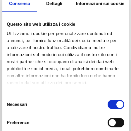
rinascere. T
rascorsi quattro anni, Shun si ripresenta davanti ai
Consenso
Dettagli
Informazioni sui cookie
suoi perenni nemici...
Arriva finalmente in Italia il manga drammatico e sanguinario
Questo sito web utilizza i cookie
che sta acquistando sempre maggiore popolarità anche al di
Utilizziamo i cookie per personalizzare contenuti ed
fuori del Giappone, e che sbarca in Italia sulla nuova,
annunci, per fornire funzionalità dei social media e per
“grottesca” testata
Guro
!
analizzare il nostro traffico. Condividiamo inoltre
informazioni sul modo in cui utilizza il nostro sito con i
nostri partner che si occupano di analisi dei dati web,
pubblicità e social media, i quali potrebbero combinarle
con altre informazioni che ha fornito loro o che hanno
Altri volumi della serie
raccolto dal suo utilizzo dei loro servizi.
Selezione
Necessari
del
consenso
Preferenze