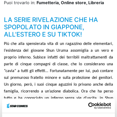
Puoi trovarlo in:
Fumetteria, Online store, Libreria
LA SERIE RIVELAZIONE CHE HA
SPOPOLATO IN GIAPPONE,
ALL'ESTERO E SU TIKTOK!
Più che alla spensierata vita di un ragazzino delle elementari,
l’esistenza del giovane Shun Uruma assomiglia a un vero e
proprio inferno. Subisce infatti dei terribili maltrattamenti da
parte di cinque compagni di classe, che lo considerano una
“cavia” a tutti gli effetti... Fortunatamente per lui, può contare
sul premuroso fratello minore e sulla protezione dei genitori.
Un giorno, però, i suoi cinque aguzzini lo privano anche della
famiglia, ricorrendo a un’azione diabolica. Ora che ha perso
tutto e ha conosciuto un inferno senza vie d’uscita, in Shun
nasce un oscuro “desiderio”, che sotto la guida del nonno, ex
membro di un’unità segreta durante la guerra, lo vedrà