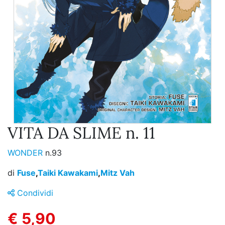
VITA DA SLIME n. 11
WONDER
n.93
di
Fuse
,
Taiki Kawakami
,
Mitz Vah
Condividi
€ 5,90