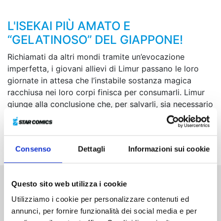
L'ISEKAI PIÙ AMATO E
“GELATINOSO” DEL GIAPPONE!
Richiamati da altri mondi tramite un’evocazione
imperfetta, i giovani allievi di Limur passano le loro
giornate in attesa che l’instabile sostanza magica
racchiusa nei loro corpi finisca per consumarli. Limur
giunge alla conclusione che, per salvarli, sia necessario
far dimorare in loro degli spiriti superiori, e parte
quindi alla loro ricerca insieme ai bambini, diretto
verso la “dimora degli spiriti”…
Consenso
Dettagli
Informazioni sui cookie
Questo sito web utilizza i cookie
Altri volumi della serie
Utilizziamo i cookie per personalizzare contenuti ed
annunci, per fornire funzionalità dei social media e per