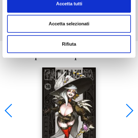
Accetta tutti
Mostra tutto
Accetta selezionati
Rifiuta
Se ti è piaciuto prova anche: