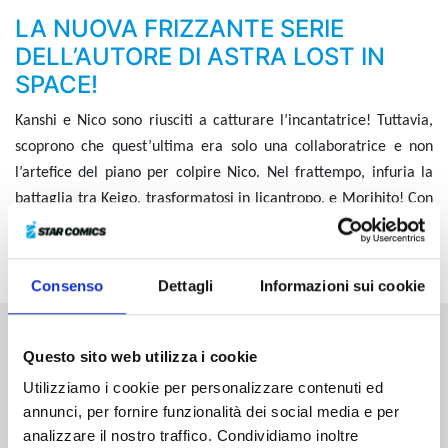
LA NUOVA FRIZZANTE SERIE
DELL’AUTORE DI ASTRA LOST IN
SPACE!
Kanshi e Nico sono riusciti a catturare l’incantatrice! Tuttavia,
scoprono che quest’ultima era solo una collaboratrice e non
l’artefice del piano per colpire Nico. Nel frattempo, infuria la
battaglia tra Keigo, trasformatosi in licantropo, e Morihito! Con
l’arrivo di un ulteriore coinquilino, un vento pieno di novità
comincia a spirare in casa Otogi!
Consenso
Dettagli
Informazioni sui cookie
Questo sito web utilizza i cookie
Altri volumi della serie
Utilizziamo i cookie per personalizzare contenuti ed
annunci, per fornire funzionalità dei social media e per
analizzare il nostro traffico. Condividiamo inoltre