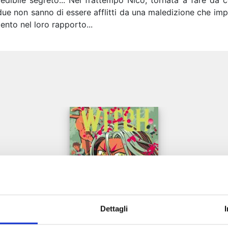
dibile segreto... Nel frattempo Nico, tornata a fare da 
 due non sanno di essere afflitti da una maledizione che impe
nto nel loro rapporto...
e
Dettagli