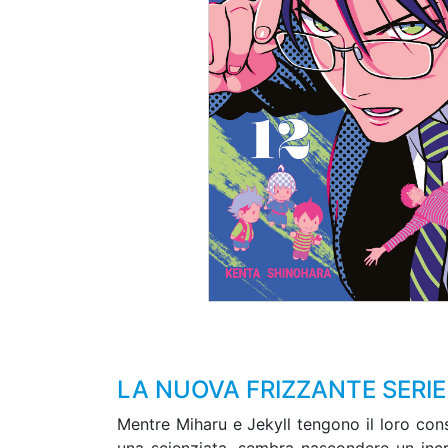
LA NUOVA FRIZZANTE SERIE 
Mentre Miharu e Jekyll tengono il loro con