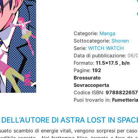
Categorie:
Manga
Sottocategorie:
Shonen
Serie:
WITCH WATCH
Data di pubblicazione:
06/
Formato:
11.5x17.5 , b/n
Pagine:
192
Brossurato
Sovraccoperta
Codice ISBN:
978882265
Puoi trovarlo in:
Fumetteria,
DELL’AUTORE DI ASTRA LOST IN SPAC
sueto scambio di energie vitali, vengono sorpresi per cas