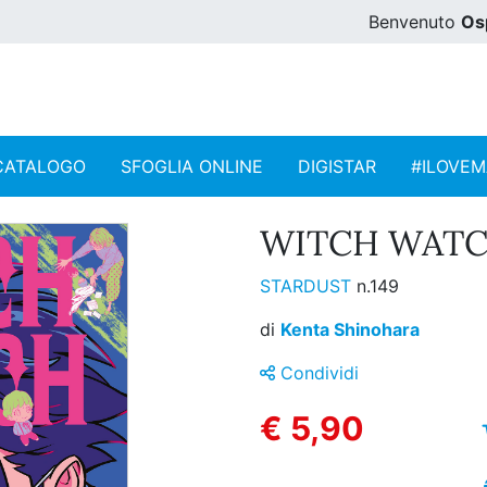
Benvenuto
Os
CATALOGO
SFOGLIA ONLINE
DIGISTAR
#ILOVE
WITCH WATCH
STARDUST
n.149
di
Kenta Shinohara
Condividi
€ 5,90