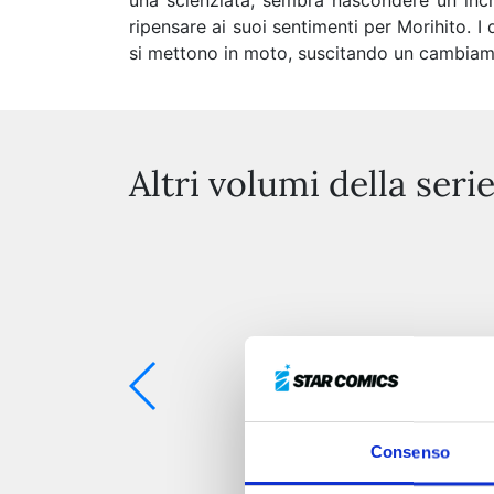
una scienziata, sembra nascondere un incre
ripensare ai suoi sentimenti per Morihito. I
si mettono in moto, suscitando un cambiame
Altri volumi della seri
Consenso