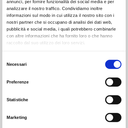
Altri volumi della serie
annunci, per fornire funzionalità dei social media e per
analizzare il nostro traffico. Condividiamo inoltre
informazioni sul modo in cui utilizza il nostro sito con i
nostri partner che si occupano di analisi dei dati web,
pubblicità e social media, i quali potrebbero combinarle
con altre informazioni che ha fornito loro o che hanno
raccolto dal suo utilizzo dei loro servizi.
Selezione
Necessari
del
consenso
Preferenze
WITCH WATCH n. 15
Statistiche
Marketing
25/08/2026