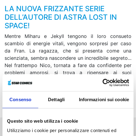
LA NUOVA FRIZZANTE SERIE
DELL’AUTORE DI ASTRA LOST IN
SPACE!
Mentre Miharu e Jekyll tengono il loro consueto
scambio di energie vitali, vengono sorpresi per caso
da Fran. La ragazza, che si presenta come una
scienziata, sembra nascondere un incredibile segreto...
Nel frattempo Nico, tornata a fare da confidente per
problemi amorosi, si trova a ripensare ai suoi
sentimenti per Morihito. I due non sanno di essere
afflitti da una maledizione che impedisce loro di finire
insieme, ma i loro amici si mettono in moto, suscitando
Consenso
Dettagli
Informazioni sui cookie
un cambiamento nel loro rapporto...
Questo sito web utilizza i cookie
Utilizziamo i cookie per personalizzare contenuti ed