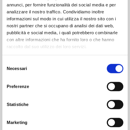
Altri volumi della serie
annunci, per fornire funzionalità dei social media e per
analizzare il nostro traffico. Condividiamo inoltre
informazioni sul modo in cui utilizza il nostro sito con i
nostri partner che si occupano di analisi dei dati web,
pubblicità e social media, i quali potrebbero combinarle
con altre informazioni che ha fornito loro o che hanno
raccolto dal suo utilizzo dei loro servizi.
Selezione
Necessari
del
consenso
Preferenze
Statistiche
WELCOME TO THE BALLROOM n. 12
Marketing
19/11/2024