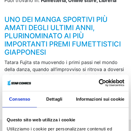
Puoi trovarlo in:
Fumetteria, Online store, Libreria
UNO DEI MANGA SPORTIVI PIÙ
AMATI DEGLI ULTIMI ANNI,
PLURINOMINATO AI PIÙ
IMPORTANTI PREMI FUMETTISTICI
GIAPPONESI
Tatara Fujita sta muovendo i primi passi nel mondo
della danza, quando all’improvviso si ritrova a doversi
esibire al posto del talentuoso ballerino Hyodo su uno
dei palcoscenici più rinomati, quello della Prince
Mikasa Cup! Il giovane, che è ancora un novellino, si
avvia verso la pista con una scettica Shizuku Hanaoka,
Consenso
Dettagli
Informazioni sui cookie
la partner di Hyodo, ma...
Questo sito web utilizza i cookie
Utilizziamo i cookie per personalizzare contenuti ed