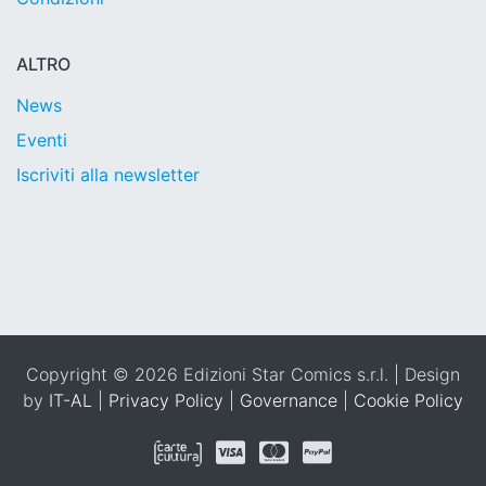
ALTRO
News
Eventi
Iscriviti alla newsletter
Copyright © 2026 Edizioni Star Comics s.r.l. | Design
by
IT-AL
|
Privacy Policy
|
Governance
|
Cookie Policy