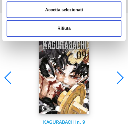
Accetta selezionati
Se ti è piaciuto prova anche:
Rifiuta
KAGURABACHI n. 9