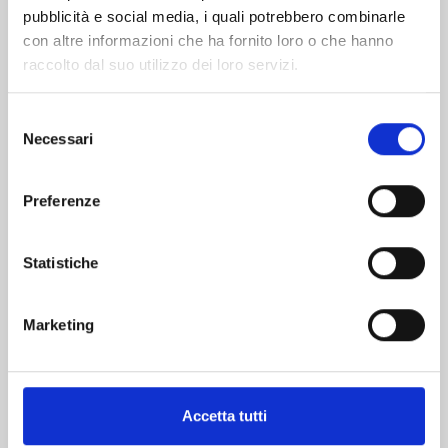
pubblicità e social media, i quali potrebbero combinarle
con altre informazioni che ha fornito loro o che hanno
raccolto dal suo utilizzo dei loro servizi.
Selezione
Necessari
del
consenso
WATCH DOGS TOKYO n. 2
Preferenze
21/01/2025
Statistiche
€ 6,50
Marketing
Mostra tutto
Accetta tutti