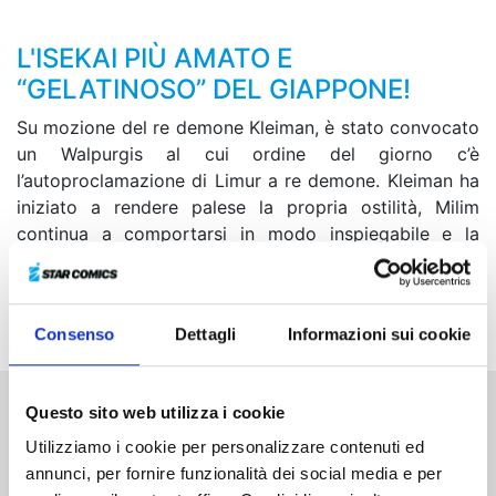
L'ISEKAI PIÙ AMATO E
“GELATINOSO” DEL GIAPPONE!
Su mozione del re demone Kleiman, è stato convocato
un Walpurgis al cui ordine del giorno c’è
l’autoproclamazione di Limur a re demone. Kleiman ha
iniziato a rendere palese la propria ostilità, Milim
continua a comportarsi in modo inspiegabile e la
Sacra Chiesa Occidentale sembra in costante
fermento. La situazione è più incerta che mai. Quali
saranno le mosse di Limur?
Consenso
Dettagli
Informazioni sui cookie
Questo sito web utilizza i cookie
Altri volumi della serie
Utilizziamo i cookie per personalizzare contenuti ed
annunci, per fornire funzionalità dei social media e per