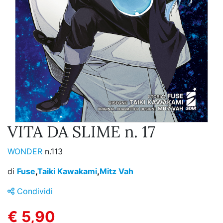
VITA DA SLIME n. 17
WONDER
n.113
di
Fuse
,
Taiki Kawakami
,
Mitz Vah
Condividi
€ 5,90