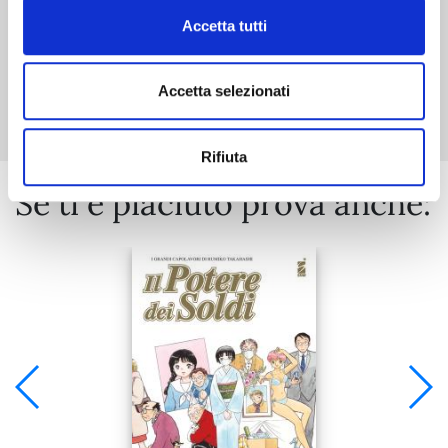
Accetta tutti
Mostra tutto
Accetta selezionati
Rifiuta
Se ti è piaciuto prova anche: