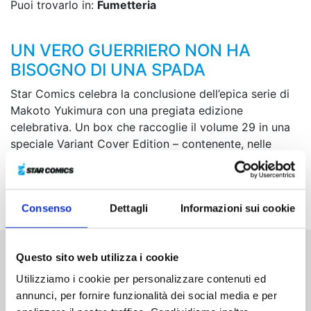
Puoi trovarlo in:
Fumetteria
UN VERO GUERRIERO NON HA
BISOGNO DI UNA SPADA
Star Comics celebra la conclusione dell’epica serie di
Makoto Yukimura con una pregiata edizione
celebrativa. Un box che raccoglie il volume 29 in una
speciale Variant Cover Edition – contenente, nelle
ultime pagine, anche lo storyboard dell’ultimo capitolo
di
Vinland Saga –
oltre a un mini-shikishi, due litografie
a colori di piccolo formato e un esclusivo portachiavi!
Consenso
Dettagli
Informazioni sui cookie
Questo sito web utilizza i cookie
Altri volumi della serie
Utilizziamo i cookie per personalizzare contenuti ed
annunci, per fornire funzionalità dei social media e per