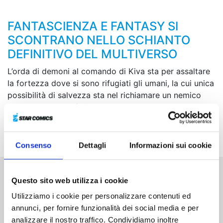
FANTASCIENZA E FANTASY SI
SCONTRANO NELLO SCHIANTO
DEFINITIVO DEL MULTIVERSO
L’orda di demoni al comando di Kiva sta per assaltare
la fortezza dove si sono rifugiati gli umani, la cui unica
possibilità di salvezza sta nel richiamare un nemico
naturale ancora più forte. Si tratta di un piano molto
rischioso e ben presto le cose non sembrano andare
come sperato…
Consenso
Dettagli
Informazioni sui cookie
Questo sito web utilizza i cookie
Altri volumi della serie
Utilizziamo i cookie per personalizzare contenuti ed
annunci, per fornire funzionalità dei social media e per
analizzare il nostro traffico. Condividiamo inoltre