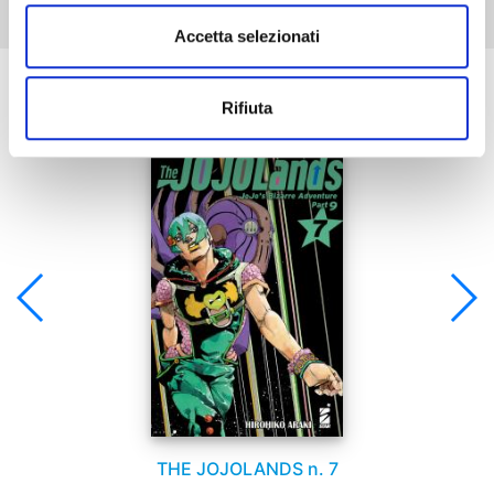
Accetta selezionati
Se ti è piaciuto prova anche:
Rifiuta
THE JOJOLANDS n. 7