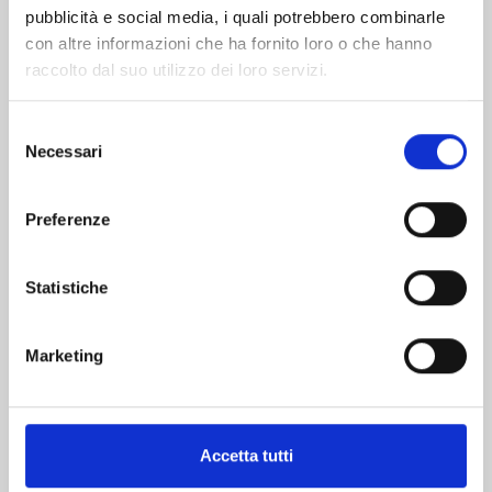
pubblicità e social media, i quali potrebbero combinarle
con altre informazioni che ha fornito loro o che hanno
raccolto dal suo utilizzo dei loro servizi.
Selezione
Necessari
del
consenso
UZAKI-CHAN WANTS TO HANG OUT! n. 13
Preferenze
03/03/2026
Statistiche
€ 6,50
Marketing
Mostra tutto
Accetta tutti