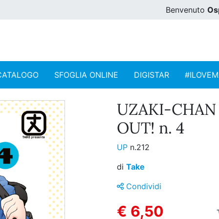
Benvenuto
Os
CATALOGO
SFOGLIA ONLINE
DIGISTAR
#ILOVE
UZAKI-CHAN
OUT! n. 4
UP
n.212
di
Take
Condividi
€ 6,50