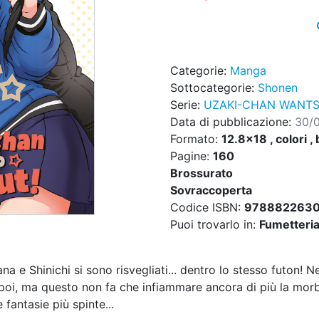
Categorie:
Manga
Sottocategorie:
Shonen
Serie:
UZAKI-CHAN WANTS
Data di pubblicazione:
30/
Formato:
12.8x18 , colori , 
Pagine:
160
Brossurato
Sovraccoperta
Codice ISBN:
978882263
Puoi trovarlo in:
Fumetteria,
 e Shinichi si sono risvegliati... dentro lo stesso futon! N
poi, ma questo non fa che infiammare ancora di più la morb
fantasie più spinte...