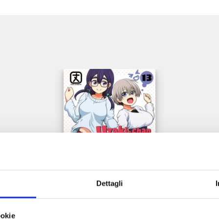
e
Dettagli
UZAKI-CHAN WANTS TO HANG OUT! n. 13
ookie