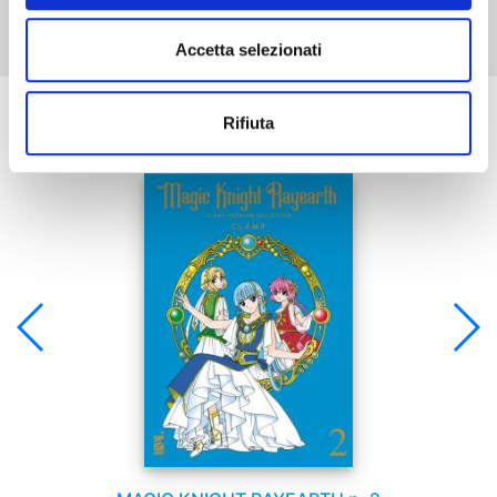
Accetta selezionati
Se ti è piaciuto prova anche:
Rifiuta