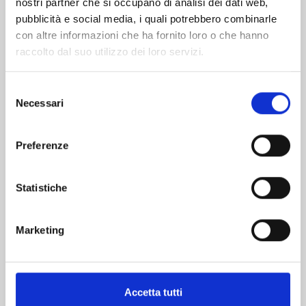
nostri partner che si occupano di analisi dei dati web,
pubblicità e social media, i quali potrebbero combinarle
con altre informazioni che ha fornito loro o che hanno
raccolto dal suo utilizzo dei loro servizi.
Selezione
Necessari
del
consenso
MY LOVE STORY!! n. 13
Preferenze
05/08/2020
Statistiche
€ 4,50
Marketing
Accetta tutti
Mostra tutto