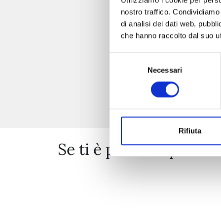
nostro traffico. Condividiamo 
di analisi dei dati web, pubbl
che hanno raccolto dal suo uti
Selezione
Necessari
del
consenso
Rifiuta
Se ti è piaciuto prova 