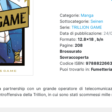
Categorie:
Manga
Sottocategorie:
Seinen
Serie:
TRILLION GAME
Data di pubblicazione:
24/
Formato:
12.8x18 , b/n
Pagine:
208
Brossurato
Sovraccoperta
Codice ISBN:
978882266
Puoi trovarlo in:
Fumetteria,
a partnership con un grande operatore di telecomunicazi
ntroffensiva della Trillion, in cui sono stati scommessi mille 