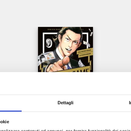
e
Dettagli
TRILLION GAME n. 9
ookie
nalizzare contenuti ed annunci, per fornire funzionalità dei socia