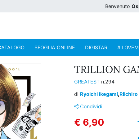
Benvenuto
Os
CATALOGO
SFOGLIA ONLINE
DIGISTAR
#ILOVE
TRILLION GAM
GREATEST
n.294
di
Ryoichi Ikegami
,
Riichiro
Condividi
€ 6,90