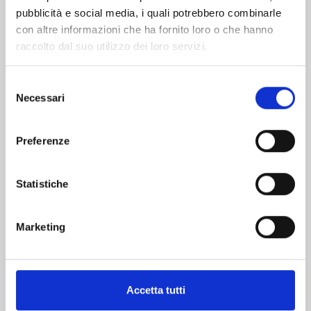
pubblicità e social media, i quali potrebbero combinarle
con altre informazioni che ha fornito loro o che hanno
raccolto dal suo utilizzo dei loro servizi.
Selezione
Necessari
del
consenso
TOWER OF GOD n. 14
Preferenze
16/07/2024
Statistiche
€ 12,90
Marketing
Mostra tutto
Accetta tutti