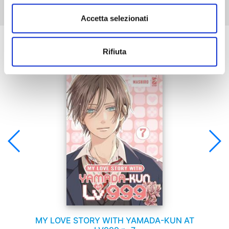
Accetta selezionati
Se ti è piaciuto prova anche:
Rifiuta
MY LOVE STORY WITH YAMADA-KUN AT