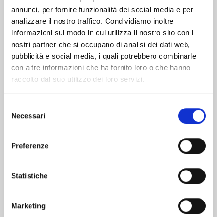
annunci, per fornire funzionalità dei social media e per
Altri volumi della serie
analizzare il nostro traffico. Condividiamo inoltre
informazioni sul modo in cui utilizza il nostro sito con i
nostri partner che si occupano di analisi dei dati web,
pubblicità e social media, i quali potrebbero combinarle
con altre informazioni che ha fornito loro o che hanno
raccolto dal suo utilizzo dei loro servizi.
Selezione
Necessari
del
consenso
Preferenze
Statistiche
TO YOUR ETERNITY n. 25
Marketing
30/06/2026