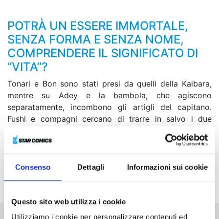
POTRÀ UN ESSERE IMMORTALE,
SENZA FORMA E SENZA NOME,
COMPRENDERE IL SIGNIFICATO DI
“VITA”?
Tonari e Bon sono stati presi da quelli della Kaibara,
mentre su Adey e la bambola, che agiscono
separatamente, incombono gli artigli del capitano.
Fushi e compagni cercano di trarre in salvo i due
prigionieri, ma Andy li aggredisce ricorrendo a una
nuova modalità davvero terribile. Intanto, Bon decide
di introdursi da solo nella vera sede centrale della
Kaibara... Quale realtà contorta del futuro del mondo
Consenso
Dettagli
Informazioni sui cookie
verrà svelata?
Questo sito web utilizza i cookie
Utilizziamo i cookie per personalizzare contenuti ed