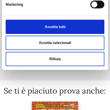
THE SECRET OF SCARECROW n. 4
Marketing
13/10/2026
Accetta tutti
€ 7,50
Accetta selezionati
Rifiuta
Mostra tutto
Se ti è piaciuto prova anche: