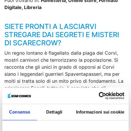
Puoi trovarlo in:
Fumetteria, Online store, Formato
Digitale, Libreria
SIETE PRONTI A LASCIARVI
STREGARE DAI SEGRETI E MISTERI
DI SCARECROW?
Un regno lontano è flagellato dalla piaga dei Corvi,
mostri carnivori che terrorizzano la popolazione. Si
racconta che gli unici in grado di opporsi ai Corvi
siano i leggendari guerrieri Spaventapasseri, ma per
molti si tratta solo di un mito privo di fondamento. La
principessa Engell, tuttavia, è convinta che gli
Spaventapasseri esistono e per amore della sua gente
s'incammina in un viaggio per trovarne uno che possa
prestare soccorso al suo popolo. Dopo il successo in
Consenso
Dettagli
Informazioni sui cookie
Germania, arriva in Italia il manga europeo della
talentuosa Gin Zarbo. Siete pronti a lasciarvi stregare
dai segreti e misteri di Scarecrow?