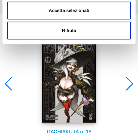
Accetta selezionati
Se ti è piaciuto prova anche:
Rifiuta
GACHIAKUTA n. 16