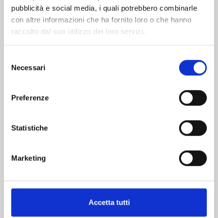
pubblicità e social media, i quali potrebbero combinarle
con altre informazioni che ha fornito loro o che hanno
raccolto dal suo utilizzo dei loro servizi.
Selezione
Necessari
del
consenso
THE JOJOLANDS n. 8
Preferenze
20/10/2026
Statistiche
€ 5,90
Marketing
Mostra tutto
Accetta tutti