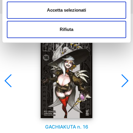
Accetta selezionati
Se ti è piaciuto prova anche:
Rifiuta
GACHIAKUTA n. 16