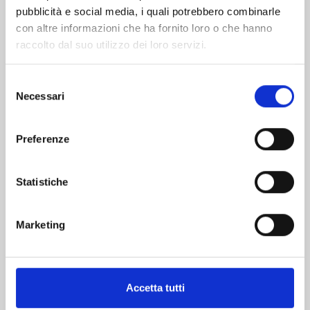
pubblicità e social media, i quali potrebbero combinarle
con altre informazioni che ha fornito loro o che hanno
raccolto dal suo utilizzo dei loro servizi.
Selezione
Necessari
del
consenso
THE JOJOLANDS n. 8
Preferenze
20/10/2026
Statistiche
€ 5,90
Marketing
Mostra tutto
Accetta tutti