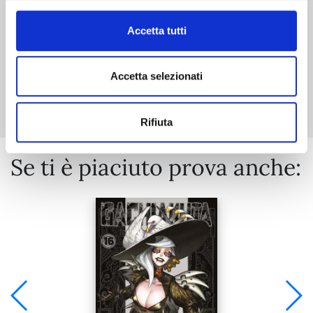
Accetta tutti
Accetta selezionati
Mostra tutto
Rifiuta
Se ti è piaciuto prova anche: