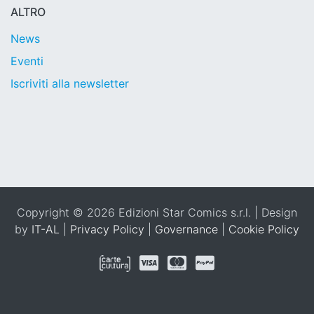
ALTRO
News
Eventi
Iscriviti alla newsletter
Copyright © 2026 Edizioni Star Comics s.r.l. | Design
by
IT-AL
|
Privacy Policy
|
Governance
|
Cookie Policy