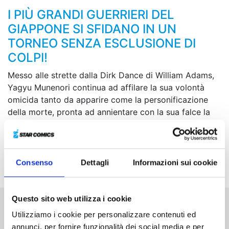
I PIÙ GRANDI GUERRIERI DEL
GIAPPONE SI SFIDANO IN UN
TORNEO SENZA ESCLUSIONE DI
COLPI!
Messo alle strette dalla Dirk Dance di William Adams,
Yagyu Munenori continua ad affilare la sua volontà
omicida tanto da apparire come la personificazione
della morte, pronta ad annientare con la sua falce la
tecnica di spada dell’avversario. Mentre lo scontro
volge al termine, si preparano a scendere in campo i
prossimi sfidanti: il venerabile spadaccino Kamiizumi
Isenokami Nobutsuna e il colossale Hino Choko...
Consenso
Dettagli
Informazioni sui cookie
Questo sito web utilizza i cookie
Utilizziamo i cookie per personalizzare contenuti ed
Altri volumi della serie
annunci, per fornire funzionalità dei social media e per