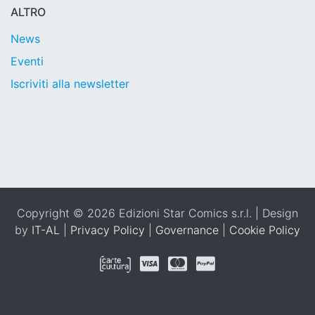
ALTRO
News
Eventi
Iscriviti alla newsletter
Copyright © 2026 Edizioni Star Comics s.r.l. | Design
by
IT-AL
|
Privacy Policy
|
Governance
|
Cookie Policy