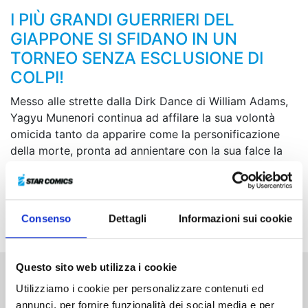
I PIÙ GRANDI GUERRIERI DEL
GIAPPONE SI SFIDANO IN UN
TORNEO SENZA ESCLUSIONE DI
COLPI!
Messo alle strette dalla Dirk Dance di William Adams,
Yagyu Munenori continua ad affilare la sua volontà
omicida tanto da apparire come la personificazione
della morte, pronta ad annientare con la sua falce la
tecnica di spada dell’avversario. Mentre lo scontro
volge al termine, si preparano a scendere in campo i
prossimi sfidanti: il venerabile spadaccino Kamiizumi
Isenokami Nobutsuna e il colossale Hino Choko...
Consenso
Dettagli
Informazioni sui cookie
Questo sito web utilizza i cookie
Utilizziamo i cookie per personalizzare contenuti ed
Altri volumi della serie
annunci, per fornire funzionalità dei social media e per