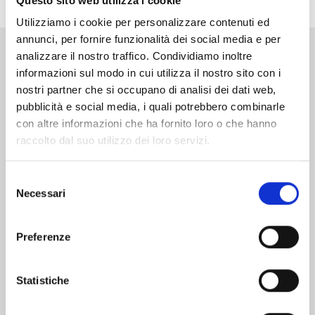
Questo sito web utilizza i cookie
Utilizziamo i cookie per personalizzare contenuti ed
annunci, per fornire funzionalità dei social media e per
analizzare il nostro traffico. Condividiamo inoltre
Altri volumi della serie
informazioni sul modo in cui utilizza il nostro sito con i
nostri partner che si occupano di analisi dei dati web,
pubblicità e social media, i quali potrebbero combinarle
con altre informazioni che ha fornito loro o che hanno
raccolto dal suo utilizzo dei loro servizi.
Selezione
Necessari
del
consenso
Preferenze
Statistiche
TENKAICHI n. 11