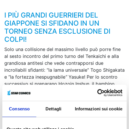
I PIÙ GRANDI GUERRIERI DEL
GIAPPONE SI SFIDANO IN UN
TORNEO SENZA ESCLUSIONE DI
COLPI!
Solo una collisione del massimo livello può porre fine
al sesto incontro del primo turno del Tenkaichi e alla
grandiosa antitesi che vede contrapporsi due
incrollabili sfidanti: “la lama universale” Togo Shigakata
e “la fortezza inespugnabile
”
Yasuke! Per lo scontro
successivo si preparano Hozoin Inshun, il bambino
prodigio che a soli undici anni può vantarsi di portare
il nome della più forte scuola di guerrieri specializzati
nell’uso della lancia, e Hayashizaki Jinsuke, l’uomo che,
Consenso
Dettagli
Informazioni sui cookie
come esito di un’instancabile ricerca della “verità”, può
permettersi di combattere tenendo le spade nel
fodero...