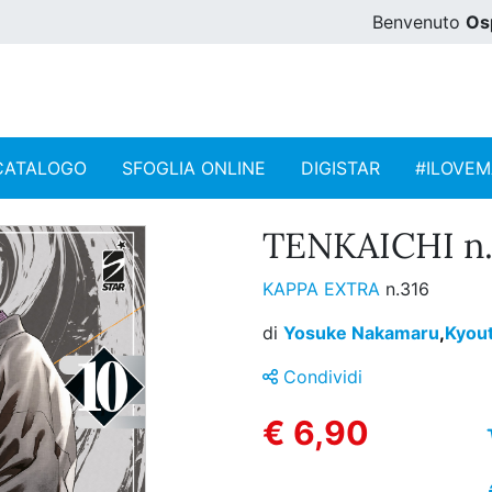
Benvenuto
Os
CATALOGO
SFOGLIA ONLINE
DIGISTAR
#ILOVE
TENKAICHI n.
KAPPA EXTRA
n.316
di
Yosuke Nakamaru
,
Kyou
Condividi
€ 6,90