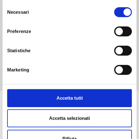
Selezione
Necessari
18/05/2016
del
consenso
€ 5,50
Preferenze
Statistiche
Mostra tutto
Marketing
Accetta tutti
Se ti è piaciuto prova anche:
Accetta selezionati
Rifiuta