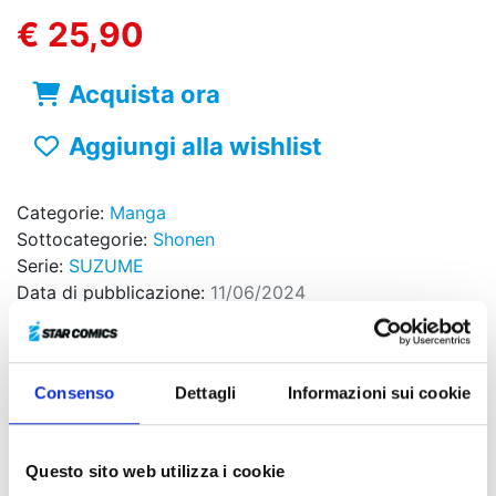
€ 25,90
Acquista ora
Aggiungi alla wishlist
Categorie:
Manga
Sottocategorie:
Shonen
Serie:
SUZUME
Data di pubblicazione:
11/06/2024
Formato:
12.8x18 , colori , b/n
Pagine:
576
Brossurato
Consenso
Dettagli
Informazioni sui cookie
Sovraccoperta
Codice ISBN:
9788822648969
Puoi trovarlo in:
Fumetteria, Online store, Libreria
Questo sito web utilizza i cookie