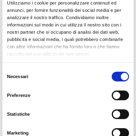
Utilizziamo i cookie per personalizzare contenuti ed
DOPO WEATHERING WITH YOU,
annunci, per fornire funzionalità dei social media e per
L'ADATTAMENTO MANGA DEL
analizzare il nostro traffico. Condividiamo inoltre
NUOVO FILM DI MAKOTO SHINKAI,
informazioni sul modo in cui utilizza il nostro sito con i
CAMPIONE D'INCASSI NEI CINEMA
nostri partner che si occupano di analisi dei dati web,
pubblicità e social media, i quali potrebbero combinarle
DI TUTTO IL MONDO!
con altre informazioni che ha fornito loro o che hanno
Uno speciale cofanetto a tiratura limitata che
raccolto dal suo utilizzo dei loro servizi.
raccoglie i tre volumi della nuova serie firmata Makoto
Shinkai per le matite di Denki Amashima.
Selezione
Necessari
del
consenso
Se ti è piaciuto prova anche:
Preferenze
Statistiche
Marketing