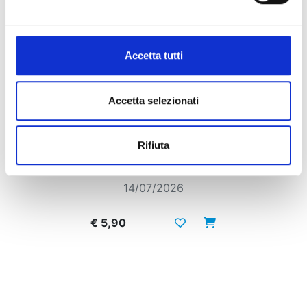
Accetta tutti
Accetta selezionati
GACHIAKUTA n. 16
Rifiuta
14/07/2026
€ 5,90