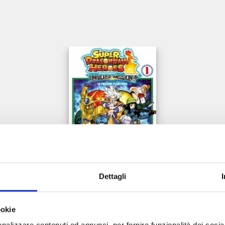
e
Dettagli
SUPER DRAGON BALL HEROES - UNIVERSE MISSION!! n. 1
ookie