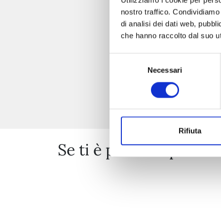
Utilizziamo i cookie per perso
nostro traffico. Condividiamo 
di analisi dei dati web, pubbl
che hanno raccolto dal suo uti
Selezione
Necessari
del
consenso
Rifiuta
Se ti è piaciuto prova 