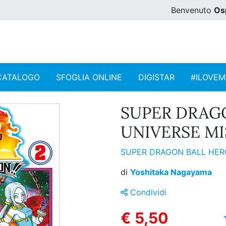
Benvenuto
Os
CATALOGO
SFOGLIA ONLINE
DIGISTAR
#ILOVE
SUPER DRAGO
UNIVERSE MIS
SUPER DRAGON BALL HERO
di
Yoshitaka Nagayama
Condividi
€ 5,50