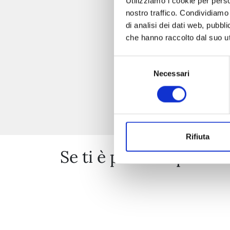
Utilizziamo i cookie per perso
nostro traffico. Condividiamo 
di analisi dei dati web, pubbl
che hanno raccolto dal suo uti
Selezione
Necessari
del
consenso
Rifiuta
Se ti è piaciuto prova 