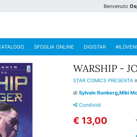
Benvenuto
Os
CATALOGO
SFOGLIA ONLINE
DIGISTAR
#ILOVE
WARSHIP - JO
STAR COMICS PRESENTA
n
di
Sylvain Runberg
,
Miki Mo
Condividi
€ 13,00