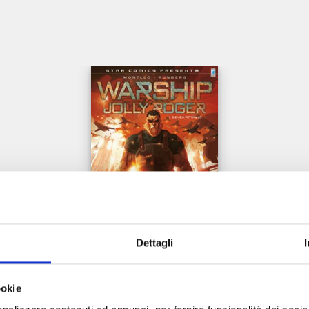
e
Dettagli
WARSHIP - JOLLY ROGER n. 1
ookie