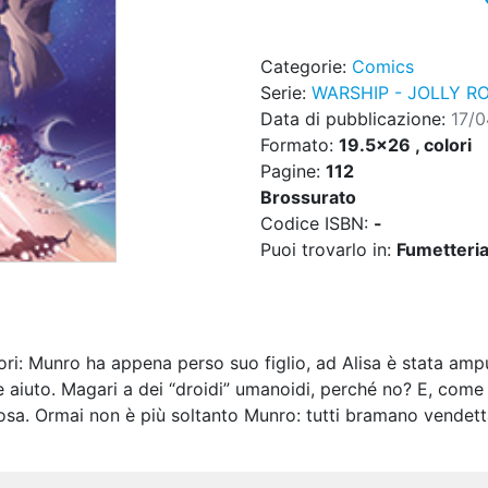
Categorie:
Comics
Serie:
WARSHIP - JOLLY R
Data di pubblicazione:
17/0
Formato:
19.5x26 , colori
Pagine:
112
Brossurato
Codice ISBN:
-
Puoi trovarlo in:
Fumetteria,
liori: Munro ha appena perso suo figlio, ad Alisa è stata a
 aiuto. Magari a dei “droidi” umanoidi, perché no? E, come s
sa. Ormai non è più soltanto Munro: tutti bramano vendett