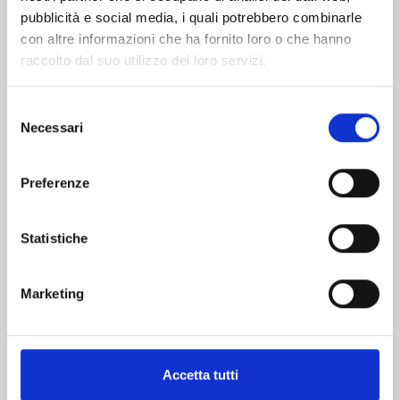
pubblicità e social media, i quali potrebbero combinarle
con altre informazioni che ha fornito loro o che hanno
raccolto dal suo utilizzo dei loro servizi.
Selezione
Necessari
del
consenso
SOLOIST IN A CAGE n. 3
Preferenze
07/12/2022
Statistiche
€ 6,90
Marketing
Mostra tutto
Accetta tutti