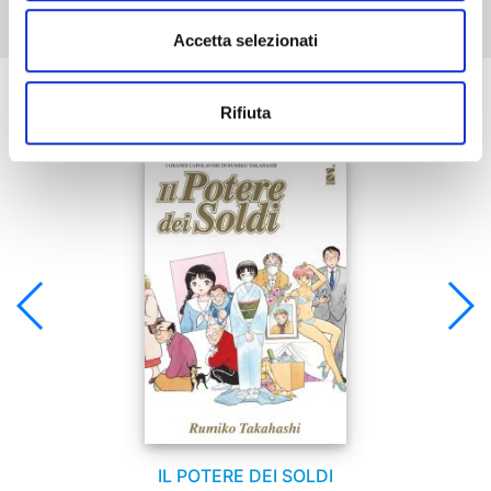
Accetta selezionati
Se ti è piaciuto prova anche:
Rifiuta
IL POTERE DEI SOLDI