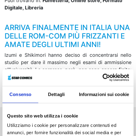
Puoi trovarlo in:
Fumetteria, Online store, Formato
Digitale, Libreria
ARRIVA FINALMENTE IN ITALIA UNA
DELLE ROM-COM PIÙ FRIZZANTI E
AMATE DEGLI ULTIMI ANNI!
Izumi e Shikimori hanno deciso di concentrarsi nello
studio per dare il massimo negli esami di ammissione
all’università. Le sorprese, però, non sono ancora finite:
gli ultimi mesi delle superiori sono ricchi di eventi e
Shikimori potrebbe finalmente decidere di rivelare
cosa ha deciso per il futuro!
Consenso
Dettagli
Informazioni sui cookie
Questo sito web utilizza i cookie
Altri volumi della serie
Utilizziamo i cookie per personalizzare contenuti ed
annunci, per fornire funzionalità dei social media e per