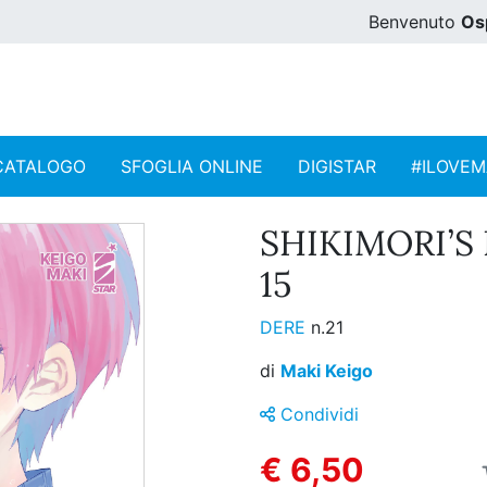
Benvenuto
Os
CATALOGO
SFOGLIA ONLINE
DIGISTAR
#ILOVE
SHIKIMORI’S 
15
DERE
n.21
di
Maki Keigo
Condividi
€ 6,50