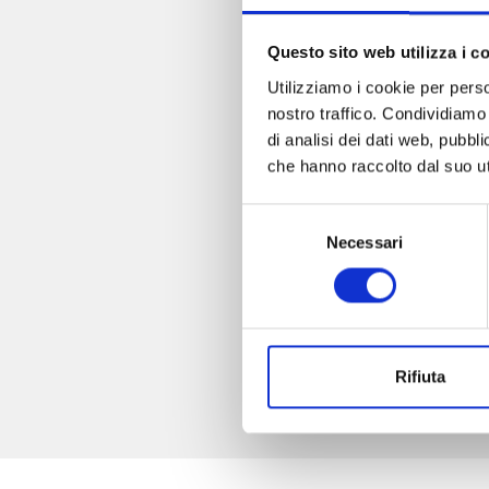
Questo sito web utilizza i c
Utilizziamo i cookie per perso
nostro traffico. Condividiamo 
di analisi dei dati web, pubbl
che hanno raccolto dal suo uti
Selezione
Necessari
del
consenso
Rifiuta