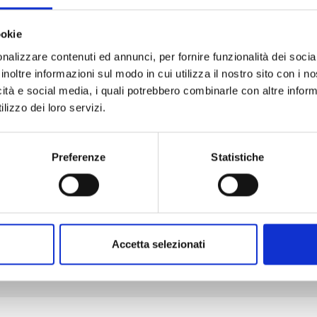
ookie
nalizzare contenuti ed annunci, per fornire funzionalità dei socia
SHIKIMORI’S NOT JUST A CUTIE n. 20
inoltre informazioni sul modo in cui utilizza il nostro sito con i 
icità e social media, i quali potrebbero combinarle con altre inform
lizzo dei loro servizi.
03/02/2026
€ 6,50
Preferenze
Statistiche
Mostra tutto
Accetta selezionati