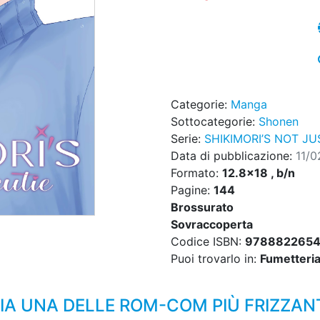
Categorie:
Manga
Sottocategorie:
Shonen
Serie:
SHIKIMORI’S NOT JU
Data di pubblicazione:
11/
Formato:
12.8x18 , b/n
Pagine:
144
Brossurato
Sovraccoperta
Codice ISBN:
978882265
Puoi trovarlo in:
Fumetteria,
LIA UNA DELLE ROM-COM PIÙ FRIZZANT