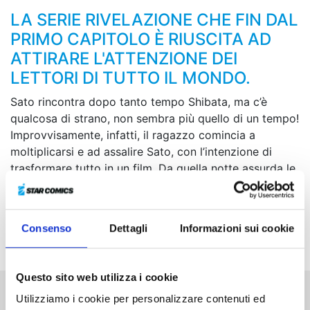
LA SERIE RIVELAZIONE CHE FIN DAL
PRIMO CAPITOLO È RIUSCITA AD
ATTIRARE L'ATTENZIONE DEI
LETTORI DI TUTTO IL MONDO.
Sato rincontra dopo tanto tempo Shibata, ma c’è
qualcosa di strano, non sembra più quello di un tempo!
Improvvisamente, infatti, il ragazzo comincia a
moltiplicarsi e ad assalire Sato, con l’intenzione di
trasformare tutto in un film. Da quella notte assurda le
cose non saranno più le stesse e Sato, insieme alla sua
vecchia compagna di classe Watari, dovrà cercare
disperatamente di sfuggire alle grinfie degli Shibata.
Consenso
Dettagli
Informazioni sui cookie
Shibata, però, può cambiare forma a suo piacimento...
Questo sito web utilizza i cookie
Utilizziamo i cookie per personalizzare contenuti ed