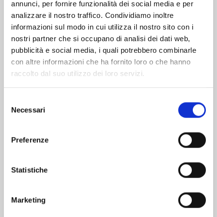
Altri volumi della serie
annunci, per fornire funzionalità dei social media e per
analizzare il nostro traffico. Condividiamo inoltre
informazioni sul modo in cui utilizza il nostro sito con i
nostri partner che si occupano di analisi dei dati web,
pubblicità e social media, i quali potrebbero combinarle
con altre informazioni che ha fornito loro o che hanno
raccolto dal suo utilizzo dei loro servizi.
Selezione
Necessari
del
consenso
Preferenze
SHIBATARIAN n. 5
Statistiche
Marketing
26/08/2025