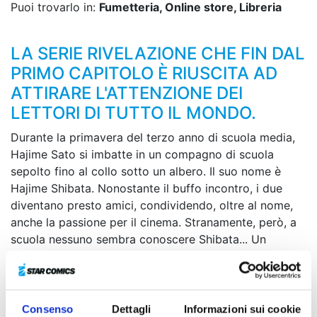
Puoi trovarlo in:
Fumetteria, Online store, Libreria
LA SERIE RIVELAZIONE CHE FIN DAL
PRIMO CAPITOLO È RIUSCITA AD
ATTIRARE L'ATTENZIONE DEI
LETTORI DI TUTTO IL MONDO.
Durante la primavera del terzo anno di scuola media,
Hajime Sato si imbatte in un compagno di scuola
sepolto fino al collo sotto un albero. Il suo nome è
Hajime Shibata. Nonostante il buffo incontro, i due
diventano presto amici, condividendo, oltre al nome,
anche la passione per il cinema. Stranamente, però, a
scuola nessuno sembra conoscere Shibata... Un
giorno, quest’ultimo propone a Sato di realizzare
insieme un film per il Festival della Cultura. Da quel
momento, le cose prendono una piega del tutto
inaspettata, a dir poco surreale e grottesca...
Consenso
Dettagli
Informazioni sui cookie