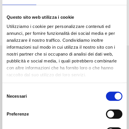
Arriva finalmente in Italia la serie rivelazione di Katsuya
Iwamuro, che fin dal primo capitolo pubblicato su
“Shonen Jump+” è riuscita ad attirare l’attenzione dei
Questo sito web utilizza i cookie
lettori di tutto il mondo. Una serie imprevedibile,
Utilizziamo i cookie per personalizzare contenuti ed
bizzarra e grottesca che vi terrà col fiato sospeso!
annunci, per fornire funzionalità dei social media e per
analizzare il nostro traffico. Condividiamo inoltre
informazioni sul modo in cui utilizza il nostro sito con i
nostri partner che si occupano di analisi dei dati web,
pubblicità e social media, i quali potrebbero combinarle
Altri volumi della serie
con altre informazioni che ha fornito loro o che hanno
raccolto dal suo utilizzo dei loro servizi.
Selezione
Necessari
del
consenso
Preferenze