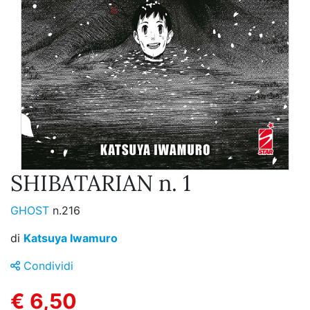
SHIBATARIAN n. 1
GHOST
n.216
di
Katsuya Iwamuro
Condividi
€ 6,50