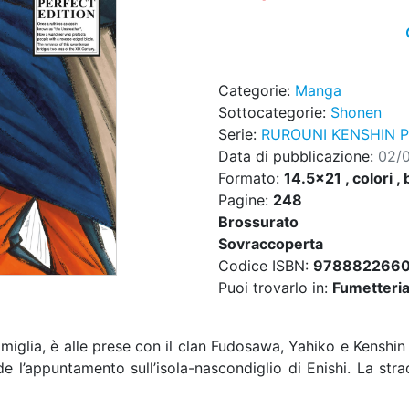
Categorie:
Manga
Sottocategorie:
Shonen
Serie:
RUROUNI KENSHIN P
Data di pubblicazione:
02/
Formato:
14.5x21 , colori , 
Pagine:
248
Brossurato
Sovraccoperta
Codice ISBN:
978882266
Puoi trovarlo in:
Fumetteria,
iglia, è alle prese con il clan Fudosawa, Yahiko e Kenshin 
nde l’appuntamento sull’isola-nascondiglio di Enishi. La st