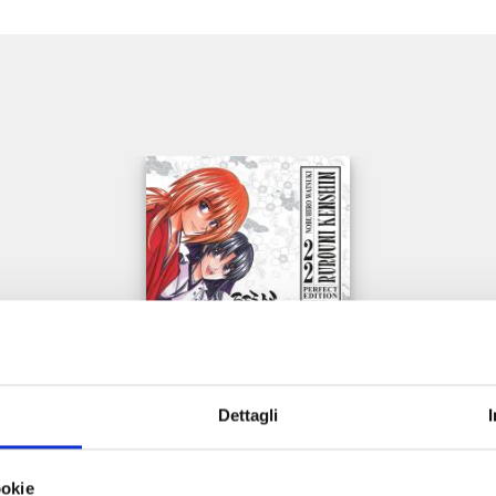
e
Dettagli
RUROUNI KENSHIN PERFECT EDITION n. 22
ookie