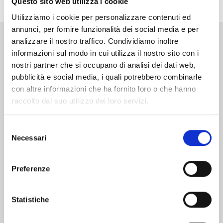
Questo sito web utilizza i cookie
Utilizziamo i cookie per personalizzare contenuti ed
annunci, per fornire funzionalità dei social media e per
analizzare il nostro traffico. Condividiamo inoltre
Altri volumi della serie
informazioni sul modo in cui utilizza il nostro sito con i
nostri partner che si occupano di analisi dei dati web,
pubblicità e social media, i quali potrebbero combinarle
con altre informazioni che ha fornito loro o che hanno
raccolto dal suo utilizzo dei loro servizi.
Selezione
Necessari
del
consenso
Preferenze
Statistiche