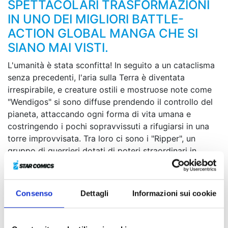
SPETTACOLARI TRASFORMAZIONI
IN UNO DEI MIGLIORI BATTLE-
ACTION GLOBAL MANGA CHE SI
SIANO MAI VISTI.
L'umanità è stata sconfitta! In seguito a un cataclisma
senza precedenti, l'aria sulla Terra è diventata
irrespirabile, e creature ostili e mostruose note come
"Wendigos" si sono diffuse prendendo il controllo del
pianeta, attaccando ogni forma di vita umana e
costringendo i pochi sopravvissuti a rifugiarsi in una
torre improvvisata. Tra loro ci sono i "Ripper", un
gruppo di guerrieri dotati di poteri straordinari in
grado di fronteggiare i Wendigos. Durante una
missione di ricognizione, una unità di Ripper si imbatte
in Junk, un giovane ragazzo energico e ottimista dalla
Consenso
Dettagli
Informazioni sui cookie
forza sovrumana che sembra essersi adattato al nuovo
ecosistema terrestre. E quando il ragazzo ritrova una
strana maschera dalla provenienza misteriosa…