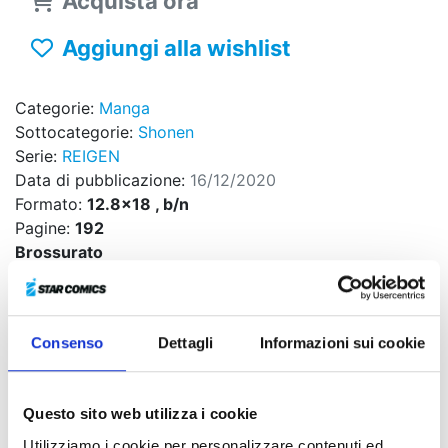
Acquista ora
Aggiungi alla wishlist
Categorie:
Manga
Sottocategorie:
Shonen
Serie:
REIGEN
Data di pubblicazione:
16/12/2020
Formato:
12.8x18 , b/n
Pagine:
192
Brossurato
Codice ISBN:
-
Puoi trovarlo in:
Fumetteria, Online store, Libreria
Consenso
Dettagli
Informazioni sui cookie
Una serie di nuovi casi aspetta il sedicente spiritista
Arataka Reigen, dall’esorcizzare scene del crimine al
liberare dagli influssi maligni i luoghi infestati. Ma non
Questo sito web utilizza i cookie
importa quale sia l’incarico in cui si cimenta assieme
Utilizziamo i cookie per personalizzare contenuti ed