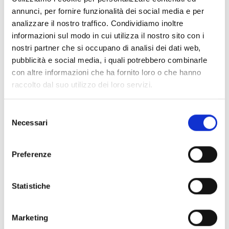
alla sua “assistente” part-time, una liceale con la fissa
annunci, per fornire funzionalità dei social media e per
per il paranormale: ognuno dei suoi esorcismi ha un
analizzare il nostro traffico. Condividiamo inoltre
livello d’imbroglio e di pericolosità del cento per
informazioni sul modo in cui utilizza il nostro sito con i
cento!
nostri partner che si occupano di analisi dei dati web,
pubblicità e social media, i quali potrebbero combinarle
Una commedia popolata di presenze e maledizioni, in
con altre informazioni che ha fornito loro o che hanno
questo fantasmagorico spin-off che segue le
raccolto dal suo utilizzo dei loro servizi.
sconclusionate avventure di uno dei personaggi più
divertenti di
Mob Psycho 100
!
Selezione
Necessari
del
consenso
Se ti è piaciuto prova anche:
Preferenze
Statistiche
Marketing