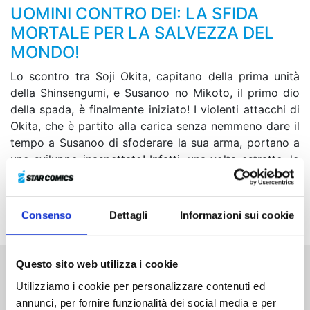
UOMINI CONTRO DEI: LA SFIDA
MORTALE PER LA SALVEZZA DEL
MONDO!
Lo scontro tra Soji Okita, capitano della prima unità
della Shinsengumi, e Susanoo no Mikoto, il primo dio
della spada, è finalmente iniziato! I violenti attacchi di
Okita, che è partito alla carica senza nemmeno dare il
tempo a Susanoo di sfoderare la sua arma, portano a
uno sviluppo inaspettato! Infatti, una volta estratto, lo
strumento divino di Susanoo lascia tutti gli spettatori a
bocca aperta... Sarà senza dubbio l’incontro definitivo
tra due lame straordinarie!
Consenso
Dettagli
Informazioni sui cookie
Questo sito web utilizza i cookie
Altri volumi della serie
Utilizziamo i cookie per personalizzare contenuti ed
annunci, per fornire funzionalità dei social media e per