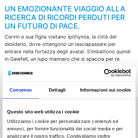
UN EMOZIONANTE VIAGGIO ALLA
RICERCA DI RICORDI PERDUTI PER
UN FUTURO DI PACE.
Cervin e sua figlia visitano Ipithymia, la città del
desiderio, dove ottengono un lasciapassare per
entrare nella fortezza degli avatar. S’imbattono quindi
in Gawfell, un lupo mannaro che si spaccia per re
Cervin infangandone la reputazione. Proprio quando si
accingono ad affrontarlo, sopraggiungono le tenebre a
coprire il cielo e la terra...
Consenso
Dettagli
Informazioni sui cookie
Questo sito web utilizza i cookie
Altri volumi della serie
Utilizziamo i cookie per personalizzare contenuti ed
annunci, per fornire funzionalità dei social media e per
analizzare il nostro traffico. Condividiamo inoltre