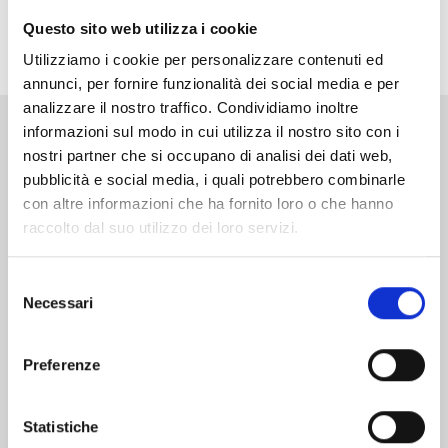
della Demon Card. La situazione sembra ormai
Questo sito web utilizza i cookie
disperata, fino alla comparsa di un uomo del destino!
Utilizziamo i cookie per personalizzare contenuti ed
annunci, per fornire funzionalità dei social media e per
analizzare il nostro traffico. Condividiamo inoltre
informazioni sul modo in cui utilizza il nostro sito con i
Altri volumi della serie
nostri partner che si occupano di analisi dei dati web,
pubblicità e social media, i quali potrebbero combinarle
con altre informazioni che ha fornito loro o che hanno
raccolto dal suo utilizzo dei loro servizi.
Selezione
Necessari
del
consenso
Preferenze
Statistiche