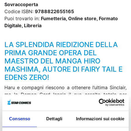
Sovraccoperta
Codice ISBN:
9788822655165
Puoi trovarlo in:
Fumetteria, Online store, Formato
Digitale, Libreria
LA SPLENDIDA RIEDIZIONE DELLA
PRIMA GRANDE OPERA DEL
MAESTRO DEL MANGA HIRO
MASHIMA, AUTORE DI FAIRY TAIL E
EDENS ZERO!
Haru e compagni riescono a ottenere l’ultima Sinclair,
ma la Demon Card lancia il suo assalto totale per
impadronirsene. Il primo ad attaccare è Jegan degli
Oracion Seis e Let, che ha intenzione di chiudere le
questioni che aveva in sospeso con lui, lo affronta da
Consenso
Dettagli
Informazioni sui cookie
solo. Nel frattempo, Haru e gli altri lo anticipano sul
continente Ema, ma lì si trovano davanti a nuovi sicari