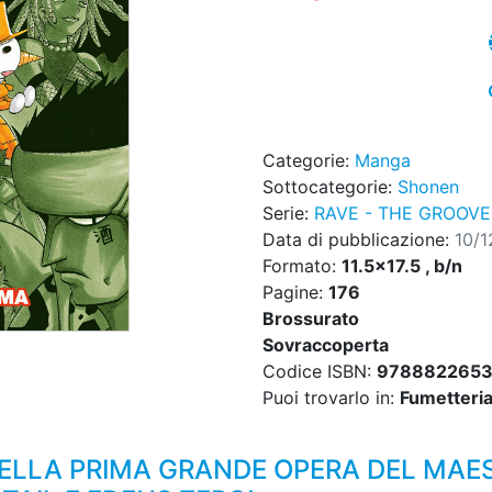
Categorie:
Manga
Sottocategorie:
Shonen
Serie:
RAVE - THE GROOV
Data di pubblicazione:
10/
Formato:
11.5x17.5 , b/n
Pagine:
176
Brossurato
Sovraccoperta
Codice ISBN:
978882265
Puoi trovarlo in:
Fumetteria,
 DELLA PRIMA GRANDE OPERA DEL MA