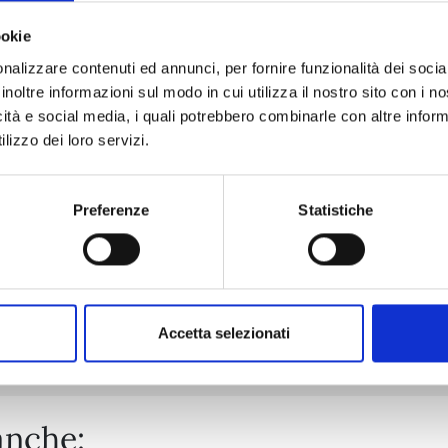
ookie
nalizzare contenuti ed annunci, per fornire funzionalità dei socia
RAVE - THE GROOVE ADVENTURE NEW EDITION n. 31
inoltre informazioni sul modo in cui utilizza il nostro sito con i 
icità e social media, i quali potrebbero combinarle con altre inform
lizzo dei loro servizi.
06/10/2026
€ 5,90
Preferenze
Statistiche
Mostra tutto
Accetta selezionati
anche: