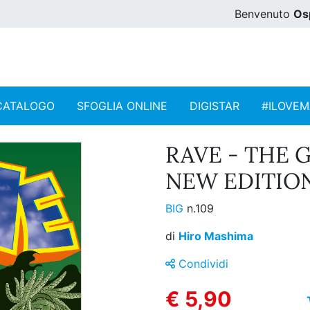
Benvenuto
Os
CATALOGO
SFOGLIA ONLINE
DIGISTAR
#ILOVE
RAVE - THE
NEW EDITION 
BIG
n.109
di
Hiro Mashima
Condividi
€ 5,90