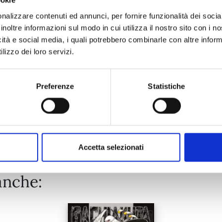
ookie
RANKING OF KINGS n. 17
nalizzare contenuti ed annunci, per fornire funzionalità dei socia
inoltre informazioni sul modo in cui utilizza il nostro sito con i 
08/09/2026
icità e social media, i quali potrebbero combinarle con altre inform
lizzo dei loro servizi.
€ 6,90
Preferenze
Statistiche
Mostra tutto
Accetta selezionati
anche: