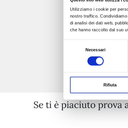
Questo sito web utilizza i c
Utilizziamo i cookie per perso
nostro traffico. Condividiamo 
di analisi dei dati web, pubbl
che hanno raccolto dal suo uti
Selezione
Necessari
del
consenso
Rifiuta
Se ti è piaciuto prova 