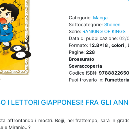
Categorie:
Manga
Sottocategorie:
Shonen
Serie:
RANKING OF KINGS
Data di pubblicazione:
02/
Formato:
12.8x18 , colori , 
Pagine:
228
Brossurato
Sovraccoperta
Codice ISBN:
978882265
Puoi trovarlo in:
Fumetteria,
I LETTORI GIAPPONESI! FRA GLI ANNU
ta affrontando i mostri. Bojji, nel frattempo, sarà in gra
se e Miranjo…?