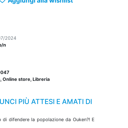
Aggiungi alla wishlist
07/2024
b/n
0047
 Online store, Libreria
NCI PIÙ ATTESI E AMATI DI
do di difendere la popolazione da Ouken?! E