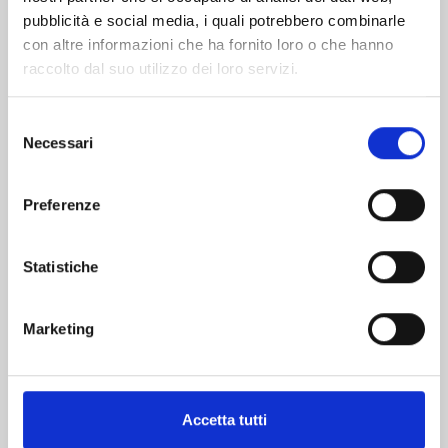
pubblicità e social media, i quali potrebbero combinarle
con altre informazioni che ha fornito loro o che hanno
raccolto dal suo utilizzo dei loro servizi.
Selezione
Necessari
del
consenso
RANKING OF KINGS n. 17
Preferenze
08/09/2026
Statistiche
€ 6,90
Marketing
Mostra tutto
Accetta tutti