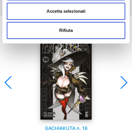
Accetta selezionati
Se ti è piaciuto prova anche:
Rifiuta
GACHIAKUTA n. 16