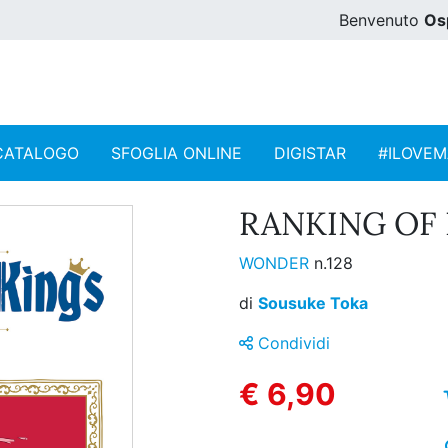
Benvenuto
Os
CATALOGO
SFOGLIA ONLINE
DIGISTAR
#ILOVE
RANKING OF K
WONDER
n.128
di
Sousuke Toka
Condividi
€ 6,90