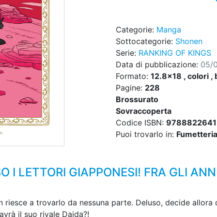
Categorie:
Manga
Sottocategorie:
Shonen
Serie:
RANKING OF KINGS
Data di pubblicazione:
05/
Formato:
12.8x18 , colori , 
Pagine:
228
Brossurato
Sovraccoperta
Codice ISBN:
9788822641
Puoi trovarlo in:
Fumetteria,
I LETTORI GIAPPONESI! FRA GLI ANNU
on riesce a trovarlo da nessuna parte. Deluso, decide allora 
avrà il suo rivale Daida?!