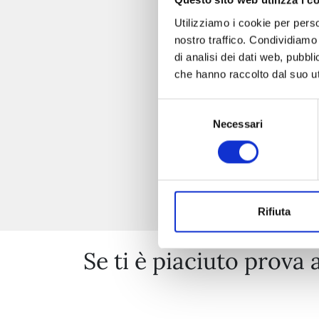
Questo sito web utilizza i c
Utilizziamo i cookie per perso
nostro traffico. Condividiamo 
di analisi dei dati web, pubbl
che hanno raccolto dal suo uti
Selezione
Necessari
del
consenso
Rifiuta
Se ti è piaciuto prova 