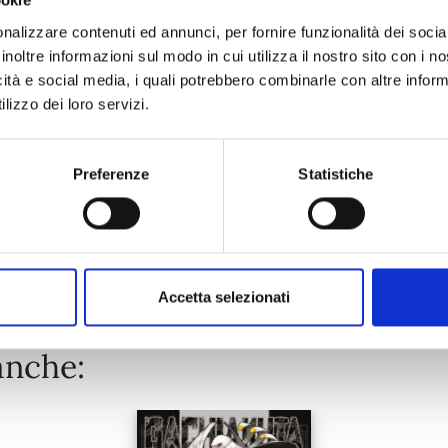
ookie
RANKING OF KINGS n. 17
nalizzare contenuti ed annunci, per fornire funzionalità dei socia
inoltre informazioni sul modo in cui utilizza il nostro sito con i 
08/09/2026
icità e social media, i quali potrebbero combinarle con altre inform
lizzo dei loro servizi.
€ 6,90
Preferenze
Statistiche
Mostra tutto
Accetta selezionati
anche: