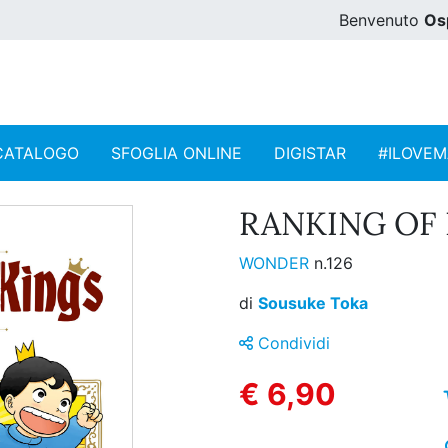
Benvenuto
Os
CATALOGO
SFOGLIA ONLINE
DIGISTAR
#ILOVE
RANKING OF K
WONDER
n.126
di
Sousuke Toka
Condividi
€ 6,90