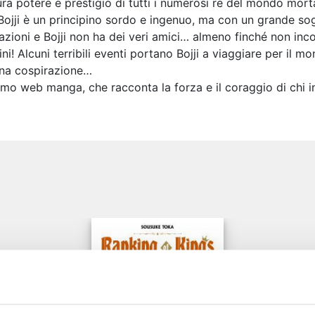
ura potere e prestigio di tutti i numerosi re del mondo morta
ojji è un principino sordo e ingenuo, ma con un grande sog
irazioni e Bojji non ha dei veri amici… almeno finché non in
ni! Alcuni terribili eventi portano Bojji a viaggiare per il mo
o una cospirazione…
imo web manga, che racconta la forza e il coraggio di chi in
e