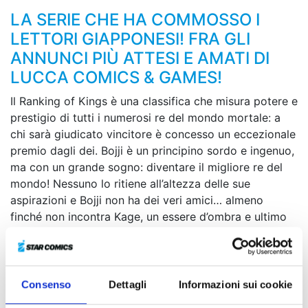
LA SERIE CHE HA COMMOSSO I
LETTORI GIAPPONESI! FRA GLI
ANNUNCI PIÙ ATTESI E AMATI DI
LUCCA COMICS & GAMES!
Il Ranking of Kings è una classifica che misura potere e
prestigio di tutti i numerosi re del mondo mortale: a
chi sarà giudicato vincitore è concesso un eccezionale
premio dagli dei. Bojji è un principino sordo e ingenuo,
ma con un grande sogno: diventare il migliore re del
mondo! Nessuno lo ritiene all’altezza delle sue
aspirazioni e Bojji non ha dei veri amici… almeno
finché non incontra Kage, un essere d’ombra e ultimo
superstite del suo clan di leggendari assassini! Alcuni
terribili eventi portano Bojji a viaggiare per il mondo al
fine di diventare il re che vorrebbe essere, ma il
principe non sa che è in atto una cospirazione…
Consenso
Dettagli
Informazioni sui cookie
Arriva il primo volume di questo popolarissimo web