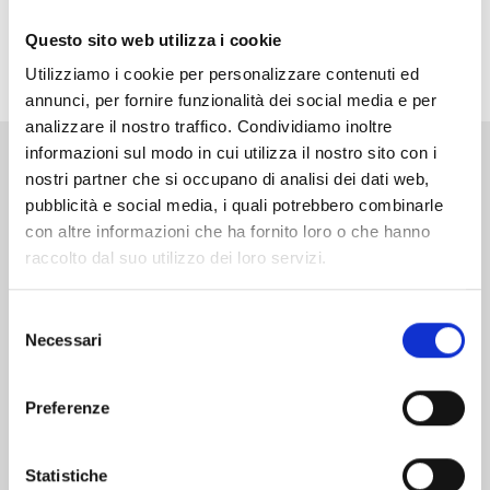
manga, che racconta la forza e il coraggio di chi
insegue i propri sogni senza lasciarsi scoraggiare dai
Questo sito web utilizza i cookie
limiti e dalle difficoltà!
Utilizziamo i cookie per personalizzare contenuti ed
annunci, per fornire funzionalità dei social media e per
analizzare il nostro traffico. Condividiamo inoltre
informazioni sul modo in cui utilizza il nostro sito con i
nostri partner che si occupano di analisi dei dati web,
Altri volumi della serie
pubblicità e social media, i quali potrebbero combinarle
con altre informazioni che ha fornito loro o che hanno
raccolto dal suo utilizzo dei loro servizi.
Selezione
Necessari
del
consenso
Preferenze
Statistiche