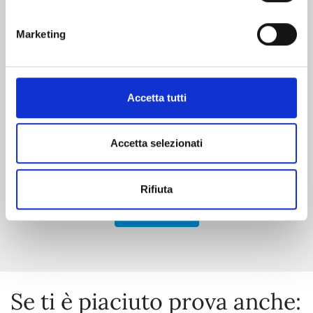
Marketing
RANKING OF KINGS n. 17
08/09/2026
Accetta tutti
€ 6,90
Accetta selezionati
Rifiuta
Mostra tutto
Se ti è piaciuto prova anche: