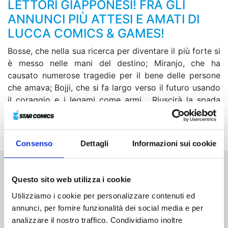
LETTORI GIAPPONESI! FRA GLI
ANNUNCI PIÙ ATTESI E AMATI DI
LUCCA COMICS & GAMES!
Bosse, che nella sua ricerca per diventare il più forte si
è messo nelle mani del destino; Miranjo, che ha
causato numerose tragedie per il bene delle persone
che amava; Bojji, che si fa largo verso il futuro usando
il coraggio e i legami come armi... Riuscirà la spada
reale di quest’ultimo a sconfiggere l’invincibile
avversario che gli si para davanti?
Consenso
Dettagli
Informazioni sui cookie
Altri volumi della serie
Questo sito web utilizza i cookie
Utilizziamo i cookie per personalizzare contenuti ed
annunci, per fornire funzionalità dei social media e per
analizzare il nostro traffico. Condividiamo inoltre