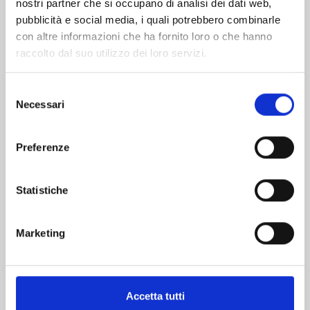
nostri partner che si occupano di analisi dei dati web,
pubblicità e social media, i quali potrebbero combinarle
con altre informazioni che ha fornito loro o che hanno
raccolto dal suo utilizzo dei loro servizi.
Selezione
Necessari
del
consenso
QUEEN'S QUALITY n. 24
Preferenze
19/05/2026
Statistiche
€ 5,90
Marketing
Accetta tutti
Mostra tutto