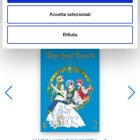
Accetta selezionati
Se ti è piaciuto prova anche:
Rifiuta