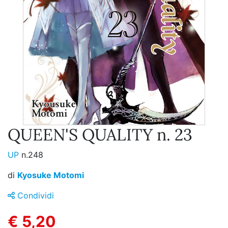
QUEEN'S QUALITY n. 23
UP
n.248
di
Kyosuke Motomi
Condividi
€ 5,20